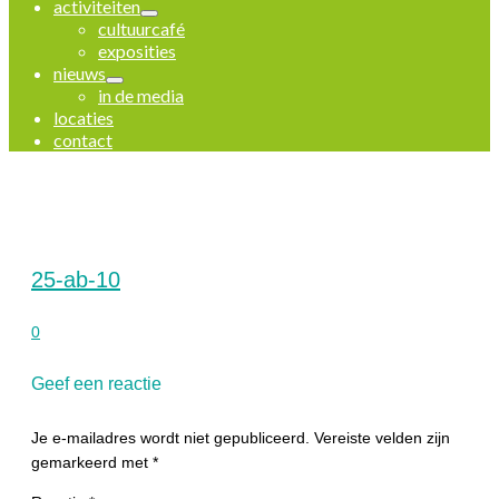
activiteiten
cultuurcafé
exposities
nieuws
in de media
locaties
contact
25-ab-10
0
Geef een reactie
Je e-mailadres wordt niet gepubliceerd.
Vereiste velden zijn
gemarkeerd met
*