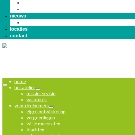
cultuurcafé
exposities
nieuws
in de media
locaties
contact
home
het atelier
missie en visie
vacatures
voor deelnemers
eigen ontwikkeling
vergoedingen
wil je meepraten
klachten