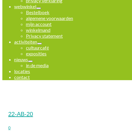
privacy verklaring
webwinkel
Bestelboek
algemene voorwaarden
mijn account
winkelmand
Privacy statement
activiteiten
cultuurcafé
exposities
nieuws
in de media
locaties
contact
22-AB-20
0