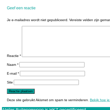
Geef een reactie
Je e-mailadres wordt niet gepubliceerd.
Vereiste velden zijn gem
Reactie
*
Naam
*
E-mail
*
Site
Deze site gebruikt Akismet om spam te verminderen.
Bekijk hoe j
Atelier Buitengewoon is HKZ gecertificeerd