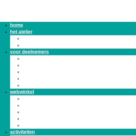
home
het atelier
missie en visie
vacatures
voor deelnemers
eigen ontwikkeling
vergoedingen
wil je meepraten
klachten
privacy verklaring
webwinkel
Bestelboek
algemene voorwaarden
mijn account
winkelmand
Privacy statement
activiteiten