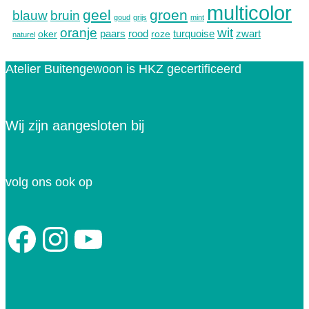
multicolor
geel
groen
blauw
bruin
goud
grijs
mint
oranje
wit
paars
rood
turquoise
zwart
oker
roze
naturel
Atelier Buitengewoon is HKZ gecertificeerd
Wij zijn aangesloten bij
volg ons ook op
Facebook
Instagram
YouTube