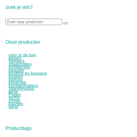
zoek je iets?
Zoek
naar:
Onze producten
voor in de tuin
tassen
hangers
spaarpotten
schilderijen
kaarsen
knuffels en kussens
klokken
kadoos
keramiek
kunstenmakers
Valentijnsdag
lente
Pasen
herfst
zomer
kaarten
kerst
Producttags