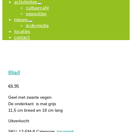
activiteiten
cultuurcafé
exposities
nieuws
in de media
locaties
contact
Blad
€
6.95
Geel met zwarte vegen
De onderkant is mat grijs
11,5 cm breed en 18 cm lang
Uitverkocht
SKU:
12-FM-8
Categorie:
keramiek