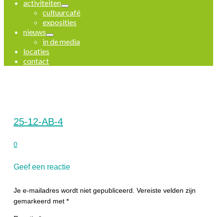
activiteiten
cultuurcafé
exposities
nieuws
in de media
locaties
contact
25-12-AB-4
0
Geef een reactie
Je e-mailadres wordt niet gepubliceerd.
Vereiste velden zijn
gemarkeerd met
*