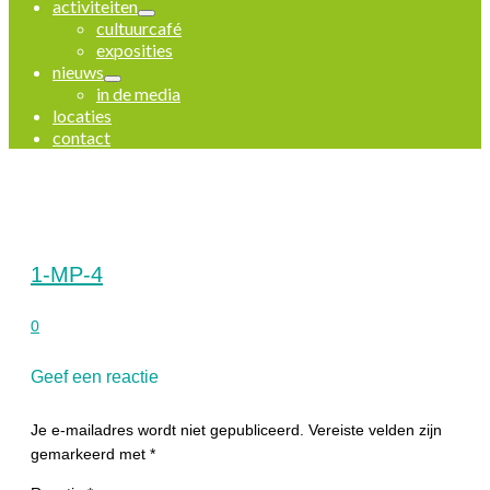
activiteiten
cultuurcafé
exposities
nieuws
in de media
locaties
contact
1-MP-4
0
Geef een reactie
Je e-mailadres wordt niet gepubliceerd.
Vereiste velden zijn
gemarkeerd met
*