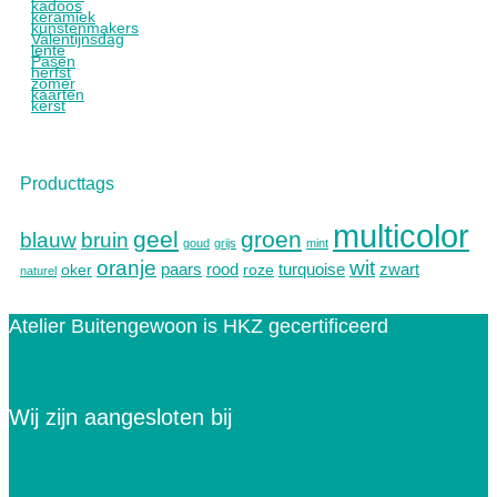
kadoos
keramiek
kunstenmakers
Valentijnsdag
lente
Pasen
herfst
zomer
kaarten
kerst
Producttags
multicolor
geel
groen
blauw
bruin
goud
grijs
mint
oranje
wit
paars
rood
turquoise
zwart
oker
roze
naturel
Atelier Buitengewoon is HKZ gecertificeerd
Wij zijn aangesloten bij