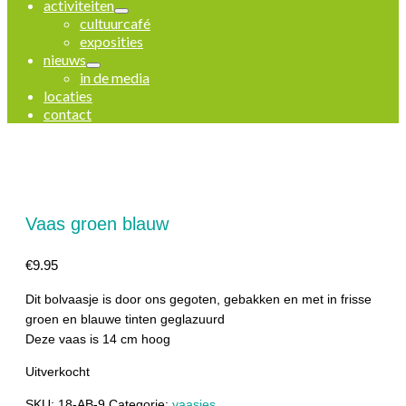
activiteiten
cultuurcafé
exposities
nieuws
in de media
locaties
contact
Vaas groen blauw
€
9.95
Dit bolvaasje is door ons gegoten, gebakken en met in frisse
groen en blauwe tinten geglazuurd
Deze vaas is 14 cm hoog
Uitverkocht
SKU:
18-AB-9
Categorie:
vaasjes