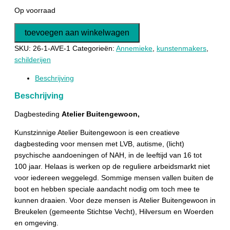
Op voorraad
Schilderij
toevoegen aan winkelwagen
Zomer
SKU:
26-1-AVE-1
Categorieën:
Annemieke
,
kunstenmakers
,
aantal
schilderijen
Beschrijving
Beschrijving
Dagbesteding
Atelier Buitengewoon,
Kunstzinnige Atelier Buitengewoon is een creatieve
dagbesteding voor mensen met LVB, autisme, (licht)
psychische aandoeningen of NAH, in de leeftijd van 16 tot
100 jaar. Helaas is werken op de reguliere arbeidsmarkt niet
voor iedereen weggelegd. Sommige mensen vallen buiten de
boot en hebben speciale aandacht nodig om toch mee te
kunnen draaien. Voor deze mensen is Atelier Buitengewoon in
Breukelen (gemeente Stichtse Vecht), Hilversum en Woerden
en omgeving.