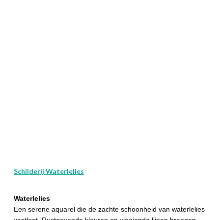
Schilderij Waterlelies
Waterlelies
Een serene aquarel die de zachte schoonheid van waterlelies
vastlegt. Rustgevende kleuren en vloeiende lijnen brengen