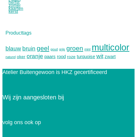
herfst
zomer
kaarten
kerst
Producttags
multicolor
geel
groen
blauw
bruin
goud
grijs
mint
oranje
wit
paars
rood
turquoise
zwart
oker
roze
naturel
Atelier Buitengewoon is HKZ gecertificeerd
Wij zijn aangesloten bij
volg ons ook op