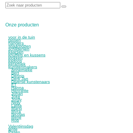
Zoek
naar:
Onze producten
voor in de tuin
tassen
hangers
spaarpotten
schilderijen
kaarsen
knuffels en kussens
klokken
kadoos
keramiek
kunstenmakers
Annemieke
Bert
Dennis
Derk Jan
Diverse kunstenaars
ET
Hanna
Henriëtte
Johan
Joke
Jordy
Nelly
Latifa
Mario
Myra
Nicolas
René
Rob
Valentijnsdag
lente
Pasen