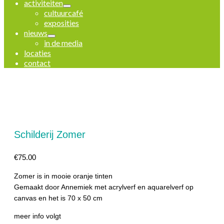
activiteiten
cultuurcafé
exposities
nieuws
in de media
locaties
contact
Schilderij Zomer
€
75.00
Zomer is in mooie oranje tinten
Gemaakt door Annemiek met acrylverf en aquarelverf op
canvas en het is 70 x 50 cm
meer info volgt