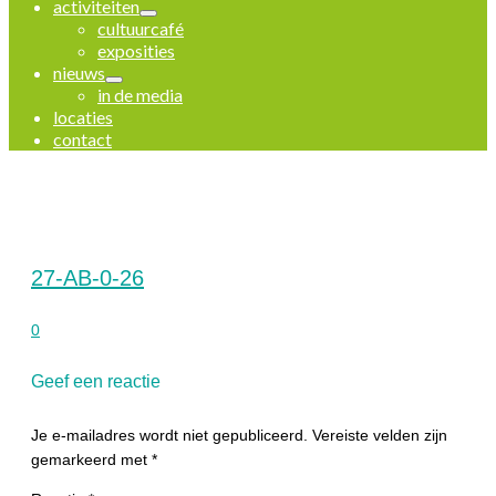
activiteiten
cultuurcafé
exposities
nieuws
in de media
locaties
contact
27-AB-0-26
0
Geef een reactie
Je e-mailadres wordt niet gepubliceerd.
Vereiste velden zijn
gemarkeerd met
*